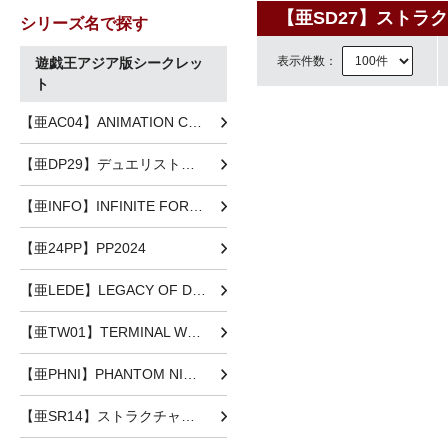
【亜SD27】ストラクチ
シリーズ名で探す
表示件数：
遊戯王アジア版シークレッ
ト
【亜AC04】ANIMATION CHRONICLE 2024
【亜DP29】デュエリストパック-輝光のデュエリスト編-
【亜INFO】INFINITE FORBIDDEN
【亜24PP】PP2024
【亜LEDE】LEGACY OF DESTRUCTION
【亜TW01】TERMINAL WORLD
【亜PHNI】PHANTOM NIGHTMARE
【亜SR14】ストラクチャーデッキR -炎王の急襲-