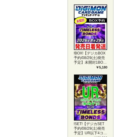
!BOX!【デジカBOX
予約/08/29(土)発売
予定】未開封1BOX
【BT-26】
￥5,180
TIMELESS BONDS
!SET!【デジカSET
予約/08/29(土)発売
予定】UR以下4コン