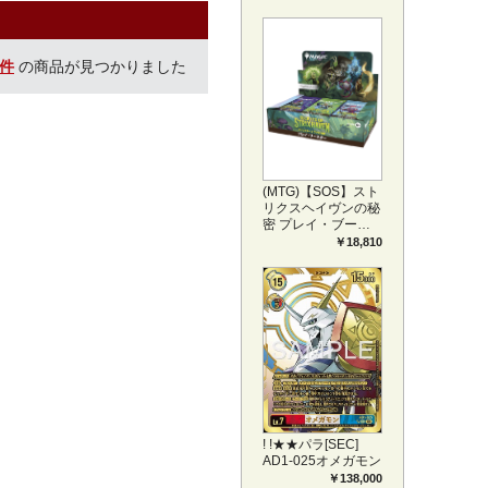
プリートセット ア
ートカード(JPN)
0件
の商品が見つかりました
(MTG)【SOS】スト
リクスヘイヴンの秘
密 プレイ・ブース
ター1BOX日本語版
￥18,810
(JPN)
! !★★パラ[SEC]
AD1-025オメガモン
￥138,000