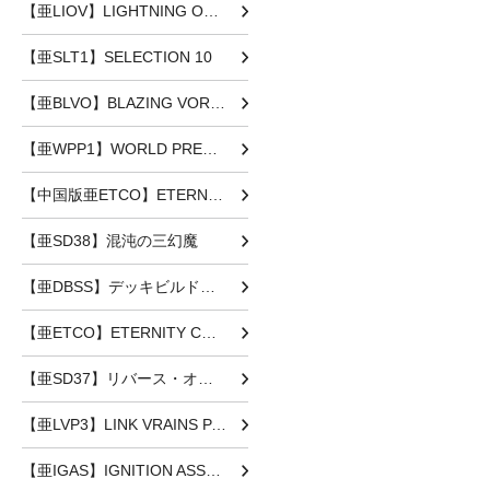
【亜LIOV】LIGHTNING OVERDRIVE
【亜SLT1】SELECTION 10
【亜BLVO】BLAZING VORTEX
【亜WPP1】WORLD PREMIERE PACK 2020
【中国版亜ETCO】ETERNITY CODE
【亜SD38】混沌の三幻魔
【亜DBSS】デッキビルドパック シークレット・スレイヤーズ
【亜ETCO】ETERNITY CODE
【亜SD37】リバース・オブ・シャドール
【亜LVP3】LINK VRAINS PACK3
【亜IGAS】IGNITION ASSAULT