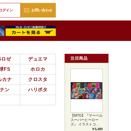
販
ログイン
お問い合わせ
注目商品
Sロゼ
デュエマ
球FS
ホロカ
ルカナ
クロスタ
ナン
ハリポタ
【MTG】『マーベル
スーパーヒーロー
ズ』 イラストコレ
クション 54種コン
￥5,480