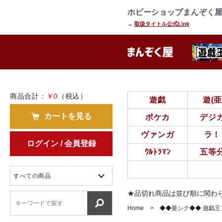
=================================
================
ホビーショップまんぞく屋
→
取扱タイトル公式Link
商品合計：
￥0
（税込）
遊戯
遊(
カートを見る
ポケカ
デジ
ヴァンガ
ラ！
ログイン / 会員登録
ｳﾙﾄﾗﾏﾝ
五等
★品切れ商品は並び順に関わ
Home
◆◆亜シク◆◆ 遊戯