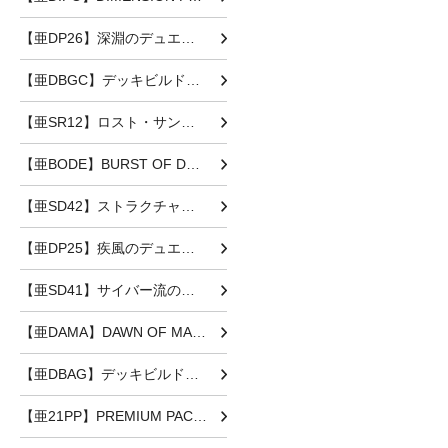
【亜DP26】深淵のデュエリスト編
【亜DBGC】デッキビルドパック グランド・クリエイターズ
【亜SR12】ロスト・サンクチュアリ
【亜BODE】BURST OF DESTINY
【亜SD42】ストラクチャーデッキ オーバーレイ・ユニバース
【亜DP25】疾風のデュエリスト編
【亜SD41】サイバー流の後継者
【亜DAMA】DAWN OF MAJESTY
【亜DBAG】デッキビルドパック エンシェント・ガーディアンズ
【亜21PP】PREMIUM PACK 2021