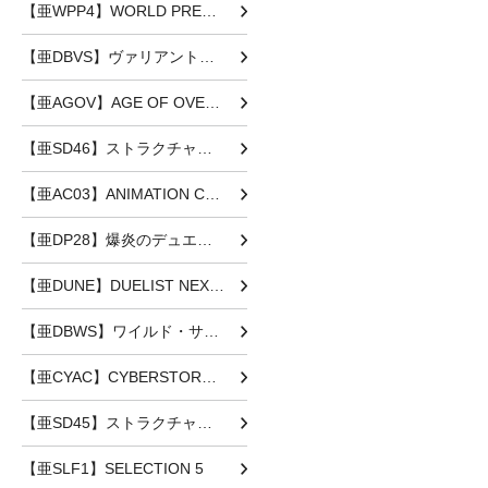
【亜WPP4】WORLD PREMIERE PACK 2023
【亜DBVS】ヴァリアント・スマッシャーズ
【亜AGOV】AGE OF OVERLORD
【亜SD46】ストラクチャーデッキ 王者の鼓動
【亜AC03】ANIMATION CHRONICLE 2023
【亜DP28】爆炎のデュエリスト編
【亜DUNE】DUELIST NEXUS
【亜DBWS】ワイルド・サバイバーズ
【亜CYAC】CYBERSTORM ACCESS
【亜SD45】ストラクチャーデッキ 蟲惑魔の森
【亜SLF1】SELECTION 5