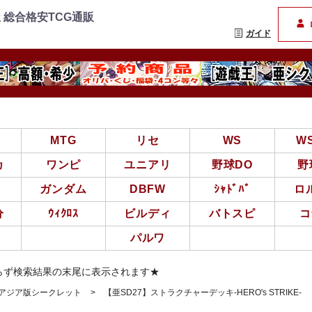
=================
まんぞく屋 格安TCG通
 総合格安TCG通販
ガイド
亜
MTG
リセ
WS
W
カ
ワンピ
ユニアリ
野球DO
野
ガンダム
DBFW
ｼｬﾄﾞﾊﾞ
ロ
分
ｳｨｸﾛｽ
ビルディ
バトスピ
コ
パルワ
らず検索結果の末尾に表示されます★
王アジア版シークレット
【亜SD27】ストラクチャーデッキ-HERO's STRIKE-