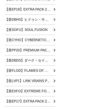
【亜EP18】EXTRA PACK 2018
【亜DBHS】ヒドゥン・サモナーズ
【亜SOFU】SOUL FUSION
【亜CYHO】CYBERNETIC HORIZON
【亜PP20】PREMIUM PACK 20
【亜DBDS】ダーク・セイヴァーズ
【亜FLOD】FLAMES OF DESTRUCTION
【亜LVP1】LINK VRAINS PACK
【亜EXFO】EXTREME FORCE
【亜EP17】EXTRA PACK 2017