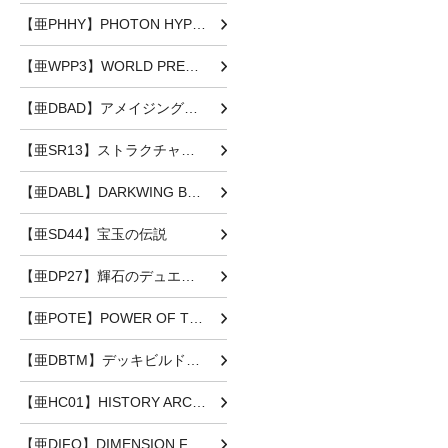
【亜PHHY】PHOTON HYPERNOVA
【亜WPP3】WORLD PREMIERE PACK 2022
【亜DBAD】アメイジング・ディフェンダーズ
【亜SR13】ストラクチャーデッキR -デビルズ・ゲート-
【亜DABL】DARKWING BLAST
【亜SD44】宝玉の伝説
【亜DP27】輝石のデュエリスト編
【亜POTE】POWER OF THE ELEMENTS
【亜DBTM】デッキビルドパック タクティカル・マスターズ
【亜HC01】HISTORY ARCHIVE COLLECTION
【亜DIFO】DIMENSION FORCE