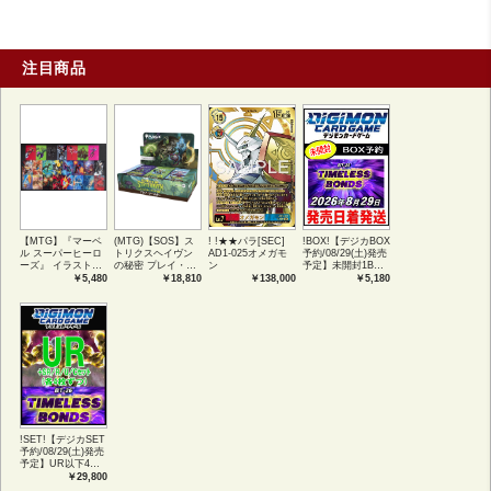
注目商品
【MTG】『マーベ
(MTG)【SOS】ス
! !★★パラ[SEC]
!BOX!【デジカBOX
ル スーパーヒーロ
トリクスヘイヴン
AD1-025オメガモ
予約/08/29(土)発売
ーズ』 イラストコ
の秘密 プレイ・ブ
ン
予定】未開封1BOX
レクション 54種コ
ースター1BOX日本
【BT-26】
￥5,480
￥18,810
￥138,000
￥5,180
ンプリートセット
語版 (JPN)
TIMELESS
アートカード(JPN)
BONDS
!SET!【デジカSET
予約/08/29(土)発売
予定】UR以下4コ
ンセット 【BT-
￥29,800
26】TIMELESS