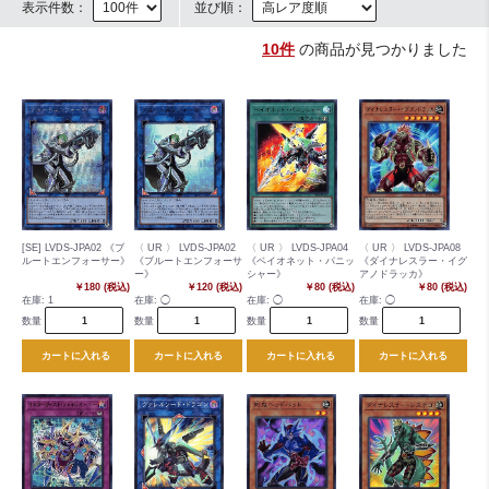
表示件数：
並び順：
10件
の商品が見つかりました
[SE] LVDS-JPA02 《ブ
〈 UR 〉 LVDS-JPA02
〈 UR 〉 LVDS-JPA04
〈 UR 〉 LVDS-JPA08
ルートエンフォーサー》
《ブルートエンフォーサ
《ベイオネット・パニッ
《ダイナレスラー・イグ
ー》
シャー》
アノドラッカ》
￥180 (税込)
￥120 (税込)
￥80 (税込)
￥80 (税込)
在庫:
1
在庫:
◯
在庫:
◯
在庫:
◯
数量
数量
数量
数量
カートに入れる
カートに入れる
カートに入れる
カートに入れる