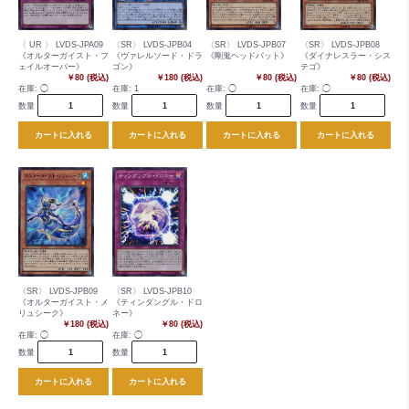
〈 UR 〉 LVDS-JPA09
〈SR〉 LVDS-JPB04
〈SR〉 LVDS-JPB07
〈SR〉 LVDS-JPB08
《オルターガイスト・フ
《ヴァレルソード・ドラ
《剛鬼ヘッドバット》
《ダイナレスラー・シス
ェイルオーバー》
ゴン》
テゴ》
￥80 (税込)
￥180 (税込)
￥80 (税込)
￥80 (税込)
在庫:
◯
在庫:
1
在庫:
◯
在庫:
◯
数量
数量
数量
数量
カートに入れる
カートに入れる
カートに入れる
カートに入れる
〈SR〉 LVDS-JPB09
〈SR〉 LVDS-JPB10
《オルターガイスト・メ
《ティンダングル・ドロ
リュシーク》
ネー》
￥180 (税込)
￥80 (税込)
在庫:
◯
在庫:
◯
数量
数量
カートに入れる
カートに入れる