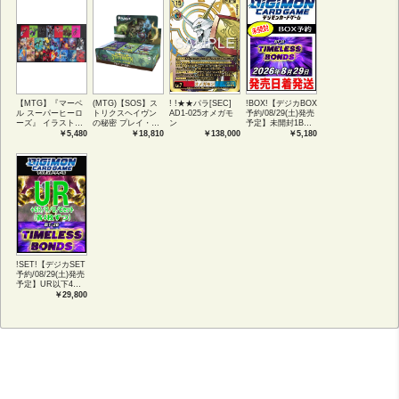
【MTG】『マーベ
(MTG)【SOS】ス
! !★★パラ[SEC]
!BOX!【デジカBOX
ル スーパーヒーロ
トリクスヘイヴン
AD1-025オメガモ
予約/08/29(土)発売
ーズ』 イラストコ
の秘密 プレイ・ブ
ン
予定】未開封1BOX
レクション 54種コ
ースター1BOX日本
【BT-26】
￥5,480
￥18,810
￥138,000
￥5,180
ンプリートセット
語版 (JPN)
TIMELESS
アートカード(JPN)
BONDS
!SET!【デジカSET
予約/08/29(土)発売
予定】UR以下4コ
ンセット 【BT-
￥29,800
26】TIMELESS
BONDS