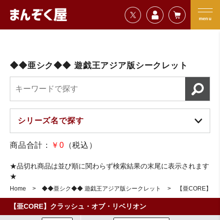
=================================
まんぞく屋 格安TCG通販
=================================
menu
◆◆亜シク◆◆ 遊戯王アジア版シークレット
商品合計：
￥0
（税込）
★品切れ商品は並び順に関わらず検索結果の末尾に表示されます
★
Home
◆◆亜シク◆◆ 遊戯王アジア版シークレット
【亜CORE】
【亜CORE】クラッシュ・オブ・リベリオン