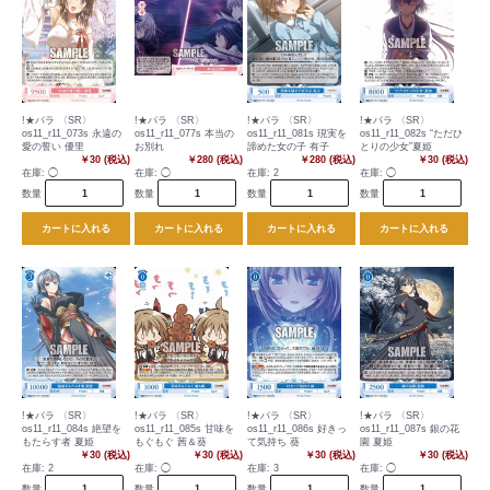
!★パラ 〈SR〉
!★パラ 〈SR〉
!★パラ 〈SR〉
!★パラ 〈SR〉
os11_r11_073s 永遠の
os11_r11_077s 本当の
os11_r11_081s 現実を
os11_r11_082s “ただひ
愛の誓い 優里
お別れ
諦めた女の子 有子
とりの少女”夏姫
￥30 (税込)
￥280 (税込)
￥280 (税込)
￥30 (税込)
在庫:
◯
在庫:
◯
在庫:
2
在庫:
◯
数量
数量
数量
数量
カートに入れる
カートに入れる
カートに入れる
カートに入れる
!★パラ 〈SR〉
!★パラ 〈SR〉
!★パラ 〈SR〉
!★パラ 〈SR〉
os11_r11_084s 絶望を
os11_r11_085s 甘味を
os11_r11_086s 好きっ
os11_r11_087s 銀の花
もたらす者 夏姫
もぐもぐ 茜＆葵
て気持ち 葵
園 夏姫
￥30 (税込)
￥30 (税込)
￥30 (税込)
￥30 (税込)
在庫:
2
在庫:
◯
在庫:
3
在庫:
◯
数量
数量
数量
数量