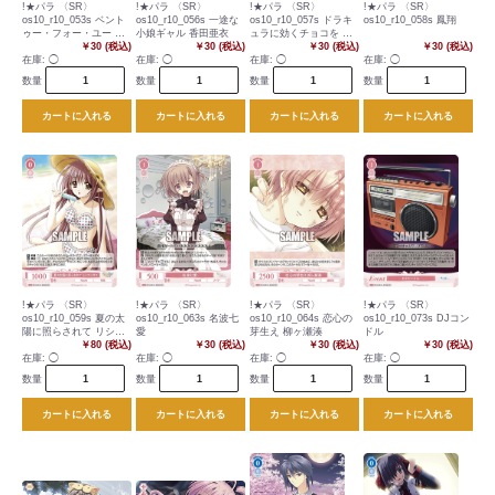
!★パラ 〈SR〉
!★パラ 〈SR〉
!★パラ 〈SR〉
!★パラ 〈SR〉
os10_r10_053s ベント
os10_r10_056s 一途な
os10_r10_057s ドラキ
os10_r10_058s 鳳翔
ゥー・フォー・ユー 渡
小娘ギャル 香田亜衣
ュラに効くチョコを 鳳
来明日香
￥30 (税込)
￥30 (税込)
鳴
￥30 (税込)
￥30 (税込)
在庫:
◯
在庫:
◯
在庫:
◯
在庫:
◯
数量
数量
数量
数量
カートに入れる
カートに入れる
カートに入れる
カートに入れる
!★パラ 〈SR〉
!★パラ 〈SR〉
!★パラ 〈SR〉
!★パラ 〈SR〉
os10_r10_059s 夏の太
os10_r10_063s 名波七
os10_r10_064s 恋心の
os10_r10_073s DJコン
陽に照らされて リシア
愛
芽生え 柳ヶ瀬湊
ドル
ンサス
￥80 (税込)
￥30 (税込)
￥30 (税込)
￥30 (税込)
在庫:
◯
在庫:
◯
在庫:
◯
在庫:
◯
数量
数量
数量
数量
カートに入れる
カートに入れる
カートに入れる
カートに入れる