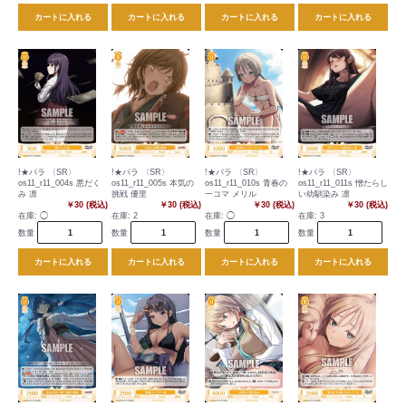
カートに入れる
カートに入れる
カートに入れる
カートに入れる
!★パラ 〈SR〉
!★パラ 〈SR〉
!★パラ 〈SR〉
!★パラ 〈SR〉
os11_r11_004s 悪だく
os11_r11_005s 本気の
os11_r11_010s 青春の
os11_r11_011s 憎たらし
み 凛
挑戦 優里
一コマ メリル
い幼馴染み 凛
￥30 (税込)
￥30 (税込)
￥30 (税込)
￥30 (税込)
在庫:
◯
在庫:
2
在庫:
◯
在庫:
3
数量
数量
数量
数量
カートに入れる
カートに入れる
カートに入れる
カートに入れる