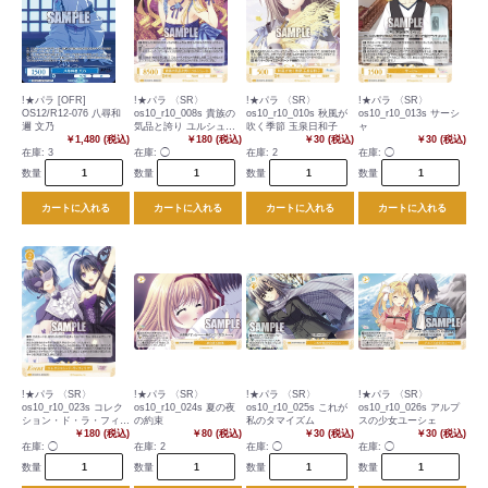
!★パラ [OFR]
!★パラ 〈SR〉
!★パラ 〈SR〉
!★パラ 〈SR〉
OS12/R12-076 八尋和
os10_r10_008s 貴族の
os10_r10_010s 秋風が
os10_r10_013s サーシ
邇 文乃
気品と誇り ユルシュー
吹く季節 玉泉日和子
ャ
￥1,480 (税込)
ル
￥180 (税込)
￥30 (税込)
￥30 (税込)
在庫:
3
在庫:
◯
在庫:
2
在庫:
◯
数量
数量
数量
数量
カートに入れる
カートに入れる
カートに入れる
カートに入れる
!★パラ 〈SR〉
!★パラ 〈SR〉
!★パラ 〈SR〉
!★パラ 〈SR〉
os10_r10_023s コレク
os10_r10_024s 夏の夜
os10_r10_025s これが
os10_r10_026s アルプ
ション・ド・ラ・フィリ
の約束
私のタマイズム
スの少女ユーシェ
ア
￥180 (税込)
￥80 (税込)
￥30 (税込)
￥30 (税込)
在庫:
◯
在庫:
2
在庫:
◯
在庫:
◯
数量
数量
数量
数量