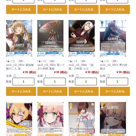
カートに入れる
カートに入れる
カートに入れる
カートに入れる
!★パラ 〈SR〉
!★パラ 〈SR〉
!★パラ 〈SR〉
!★パラ 〈SR〉
os11_r11_091s 最強無
os11_r11_092s 置いて
os11_r11_094s 『組
os11_r11_097s 夢の終
敵の二人 葵
きた時間 夏姫
織』の幹部 ルカ
着点
￥30 (税込)
￥30 (税込)
￥30 (税込)
￥30 (税込)
在庫:
◯
在庫:
1
在庫:
◯
在庫:
◯
数量
数量
数量
数量
カートに入れる
カートに入れる
カートに入れる
カートに入れる