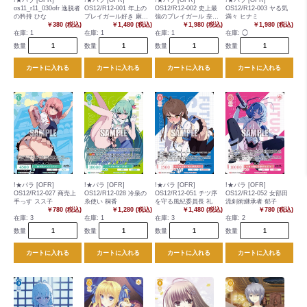
!★パラ [OFR]
!★パラ [OFR]
!★パラ [OFR]
!★パラ [OFR]
os11_r11_030ofr 逸脱者
OS12/R12-001 年上の
OS12/R12-002 史上最
OS12/R12-003 ヤる気
の矜持 ひな
プレイガール好き 麻沙
強のプレイガール 奈々
満々 ヒナミ
￥380 (税込)
音
￥1,480 (税込)
瀬
￥1,980 (税込)
￥1,980 (税込)
在庫:
1
在庫:
1
在庫:
1
在庫:
◯
数量
数量
数量
数量
カートに入れる
カートに入れる
カートに入れる
カートに入れる
!★パラ [OFR]
!★パラ [OFR]
!★パラ [OFR]
!★パラ [OFR]
OS12/R12-027 商売上
OS12/R12-028 冷泉の
OS12/R12-051 チツ序
OS12/R12-052 女部田
手っす スス子
糸使い 桐香
を守る風紀委員長 礼
流剣術継承者 郁子
￥780 (税込)
￥1,280 (税込)
￥1,480 (税込)
￥780 (税込)
在庫:
3
在庫:
1
在庫:
3
在庫:
2
数量
数量
数量
数量
カートに入れる
カートに入れる
カートに入れる
カートに入れる