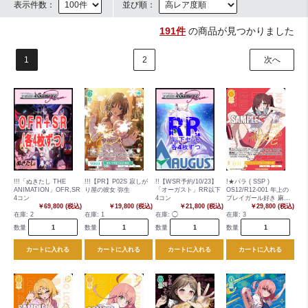
表示件数：
並び順：
191件
の商品が見つかりました
1
2
次へ
!!!「ぬきたし THE
!!!【PR】P02S 寂しが
!!【WSR予約/10/23】
!★パラ ( SSP )
ANIMATION」OFR,SR
り屋の彼女 弥生
「オーガスト」RR以下
OS12/R12-001 年上の
4コン
4コン
プレイガール好き 麻沙
￥69,800 (税込)
￥19,800 (税込)
￥21,800 (税込)
音
￥29,800 (税込)
在庫:
2
在庫:
1
在庫:
◯
在庫:
3
数量
数量
数量
数量
カートに入れる
カートに入れる
カートに入れる
カートに入れる