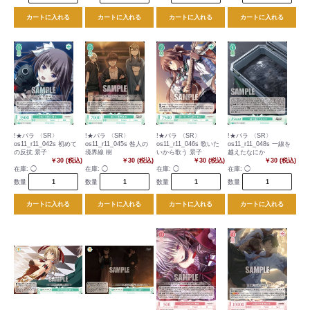
カートに入れる
カートに入れる
カートに入れる
カートに入れる
!★パラ 〈SR〉
!★パラ 〈SR〉
!★パラ 〈SR〉
!★パラ 〈SR〉
os11_r11_042s 初めて
os11_r11_045s 咎人の
os11_r11_046s 歌いた
os11_r11_048s 一線を
の反抗 景子
境界線 樹
いから歌う 景子
越えたなにか
￥30 (税込)
￥30 (税込)
￥30 (税込)
￥30 (税込)
在庫:
◯
在庫:
◯
在庫:
◯
在庫:
◯
数量
数量
数量
数量
カートに入れる
カートに入れる
カートに入れる
カートに入れる