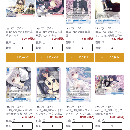
!★パラ 〈SR〉
!★パラ 〈SR〉
!★パラ 〈SR〉
!★パラ 〈SR〉
os10_r10_074s 胸が高
os10_r10_076s 二人寄
os10_r10_088s 大蔵衣
os10_r10_089s マンシ
鳴るーっ！
り添いこれからも
遠
ョンの前の惨劇 山科京
￥80 (税込)
￥30 (税込)
￥30 (税込)
￥30 (税込)
在庫:
◯
在庫:
◯
在庫:
3
在庫:
3
数量
数量
数量
数量
カートに入れる
カートに入れる
カートに入れる
カートに入れる
!★パラ 〈SR〉
!★パラ 〈SR〉
!★パラ 〈SR〉
!★パラ 〈SR〉
os10_r10_094s 溢れ出
os10_r10_095s 不意打
os10_r10_098s フィリ
os10_r10_101s そして
る創作意欲 桜小路ルナ
ちなサイズ測定 大蔵り
ア・クリスマス・コレク
輝かしき日々を
￥80 (税込)
そな
￥180 (税込)
ション
￥380 (税込)
￥480 (税込)
在庫:
◯
在庫:
◯
在庫:
◯
在庫:
◯
数量
数量
数量
数量