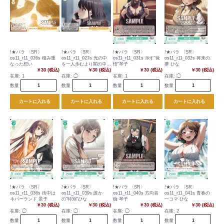
!★パラ 〈SR〉
!★パラ 〈SR〉
!★パラ 〈SR〉
!★パラ 〈SR〉
os11_r11_026s 積み重
os11_r11_027s 光の中
os11_r11_031s 示す“覚
os11_r11_032s 将来の
なった想い
を一人歩むより闇の中を
悟”琴子
夢 ひな
￥30 (税込)
君と
￥30 (税込)
￥30 (税込)
￥30 (税込)
在庫:
1
在庫:
◯
在庫:
1
在庫:
◯
数量
数量
数量
数量
カートに入れる
カートに入れる
カートに入れる
カートに入れる
!★パラ 〈SR〉
!★パラ 〈SR〉
!★パラ 〈SR〉
!★パラ 〈SR〉
os11_r11_036s 街中は
os11_r11_039s 誰か
os11_r11_040s 方向音
os11_r11_041s 青春の
ネバーランド 景子
の“特別”ひな
痴 琴子
一コマ ひな
￥30 (税込)
￥30 (税込)
￥30 (税込)
￥30 (税込)
在庫:
◯
在庫:
◯
在庫:
◯
在庫:
2
数量
数量
数量
数量