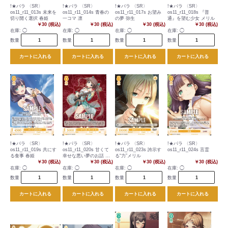
!★パラ 〈SR〉
!★パラ 〈SR〉
!★パラ 〈SR〉
!★パラ 〈SR〉
os11_r11_013s 未来を
os11_r11_014s 青春の
os11_r11_017s お望み
os11_r11_018s 『普
切り開く選択 春姫
一コマ 凛
の夢 弥生
通』を望む少女 メリル
￥30 (税込)
￥30 (税込)
￥30 (税込)
￥30 (税込)
在庫:
◯
在庫:
◯
在庫:
◯
在庫:
◯
数量
数量
数量
数量
カートに入れる
カートに入れる
カートに入れる
カートに入れる
!★パラ 〈SR〉
!★パラ 〈SR〉
!★パラ 〈SR〉
!★パラ 〈SR〉
os11_r11_019s 共にす
os11_r11_020s 甘くて
os11_r11_023s 誇示す
os11_r11_024s 言霊
る食事 春姫
幸せな悪い夢のお話 景
る“力”メリル
￥30 (税込)
子
￥30 (税込)
￥30 (税込)
￥30 (税込)
在庫:
◯
在庫:
◯
在庫:
◯
在庫:
◯
数量
数量
数量
数量
カートに入れる
カートに入れる
カートに入れる
カートに入れる