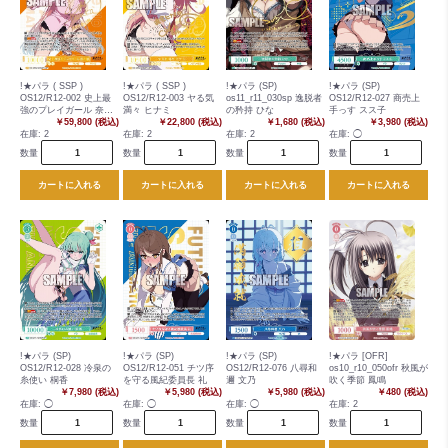
!★パラ ( SSP )
!★パラ ( SSP )
!★パラ (SP)
!★パラ (SP)
OS12/R12-002 史上最
OS12/R12-003 ヤる気
os11_r11_030sp 逸脱者
OS12/R12-027 商売上
強のプレイガール 奈々
満々 ヒナミ
の矜持 ひな
手っす スス子
瀬
￥59,800 (税込)
￥22,800 (税込)
￥1,680 (税込)
￥3,980 (税込)
在庫:
2
在庫:
2
在庫:
2
在庫:
◯
数量
数量
数量
数量
カートに入れる
カートに入れる
カートに入れる
カートに入れる
!★パラ (SP)
!★パラ (SP)
!★パラ (SP)
!★パラ [OFR]
OS12/R12-028 冷泉の
OS12/R12-051 チツ序
OS12/R12-076 八尋和
os10_r10_050ofr 秋風が
糸使い 桐香
を守る風紀委員長 礼
邇 文乃
吹く季節 鳳鳴
￥7,980 (税込)
￥5,980 (税込)
￥5,980 (税込)
￥480 (税込)
在庫:
◯
在庫:
◯
在庫:
◯
在庫:
2
数量
数量
数量
数量