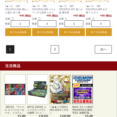
!★パラ 〈SR〉
!★パラ 〈SR〉
!★パラ 〈SR〉
!★パラ 〈SR〉
OS12/R12-004 変わっ
OS12/R12-006 ベスト
OS12/R12-007 無二の
OS12/R12-009 お子
た遊び 奈々瀬
マッチな友情 ヒナミ
妹 麻沙音
様？ ヒナミ
￥80 (税込)
￥80 (税込)
￥80 (税込)
￥80 (税込)
在庫:
◯
在庫:
◯
在庫:
3
在庫:
◯
数量
数量
数量
数量
カートに入れる
カートに入れる
カートに入れる
カートに入れる
1
2
次へ
注目商品
【MTG】『マーベ
(MTG)【SOS】ス
! !★★パラ[SEC]
!BOX!【デジカBOX
ル スーパーヒーロ
トリクスヘイヴン
AD1-025オメガモ
予約/08/29(土)発売
ーズ』 イラストコ
の秘密 プレイ・ブ
ン
予定】未開封1BOX
レクション 54種コ
ースター1BOX日本
【BT-26】
￥5,480
￥18,810
￥138,000
￥5,180