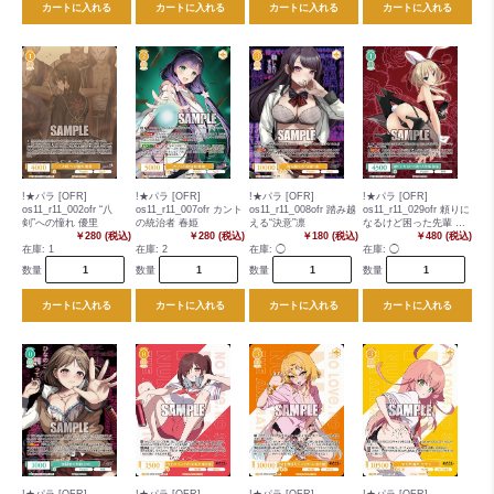
カートに入れる
カートに入れる
カートに入れる
カートに入れる
!★パラ [OFR]
!★パラ [OFR]
!★パラ [OFR]
!★パラ [OFR]
os11_r11_002ofr “八
os11_r11_007ofr カント
os11_r11_008ofr 踏み越
os11_r11_029ofr 頼りに
剣”への憧れ 優里
の統治者 春姫
える“決意”凛
なるけど困った先輩 弥
￥280 (税込)
￥280 (税込)
￥180 (税込)
生
￥480 (税込)
在庫:
1
在庫:
2
在庫:
◯
在庫:
◯
数量
数量
数量
数量
カートに入れる
カートに入れる
カートに入れる
カートに入れる