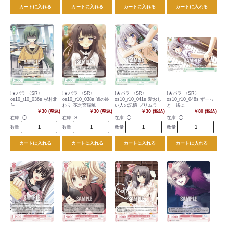
カートに入れる
カートに入れる
カートに入れる
カートに入れる
!★パラ 〈SR〉
!★パラ 〈SR〉
!★パラ 〈SR〉
!★パラ 〈SR〉
os10_r10_036s 杉村北
os10_r10_038s 嘘の終
os10_r10_041s 愛おし
os10_r10_048s ずーっ
斗
わり 花之宮瑞穂
い人の記憶 プリムラ
と一緒に
￥30 (税込)
￥30 (税込)
￥30 (税込)
￥80 (税込)
在庫:
◯
在庫:
3
在庫:
◯
在庫:
◯
数量
数量
数量
数量
カートに入れる
カートに入れる
カートに入れる
カートに入れる