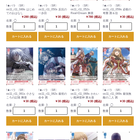
!★パラ 〈SR〉
!★パラ 〈SR〉
!★パラ 〈SR〉
!★パラ 〈SR〉
os11_r11_049s はじめ
os11_r11_050s 反抗の
os11_r11_052s
os11_r11_059s 必殺の
てのおはなし
一歩目
Real×Dream 舞亜
奇襲 茜＆信
￥280 (税込)
￥30 (税込)
￥780 (税込)
￥30 (税込)
在庫:
◯
在庫:
◯
在庫:
3
在庫:
3
数量
数量
数量
数量
カートに入れる
カートに入れる
カートに入れる
カートに入れる
!★パラ 〈SR〉
!★パラ 〈SR〉
!★パラ 〈SR〉
!★パラ 〈SR〉
os11_r11_061s 小さな
os11_r11_062s 最初の
os11_r11_068s かわい
os11_r11_069s 最強無
ころの記憶 舞亜
命令 茜
い風神雷神 茜＆葵
敵の二人 茜
￥30 (税込)
￥30 (税込)
￥30 (税込)
￥30 (税込)
在庫:
2
在庫:
3
在庫:
◯
在庫:
◯
数量
数量
数量
数量
カートに入れる
カートに入れる
カートに入れる
カートに入れる