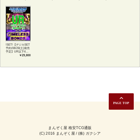
ンプリートセット
語版 (JPN)
TIMELESS
アートカード(JPN)
BONDS
!SET!【デジカSET
予約/08/29(土)発売
予定】UR以下4コ
ンセット 【BT-
￥29,800
26】TIMELESS
BONDS
まんぞく屋 格安TCG通販
(C) 2016 まんぞく屋 / (株) ガクシア