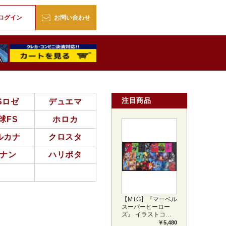
販
ログイン
お問い合わせ
注目商品
Sロゼ
デュエマ
球FS
ホロカ
ルカナ
クロスタ
ナン
ハリポタ
【MTG】『マーベル
スーパーヒーロー
ズ』 イラストコレ
クション 54種コン
￥5,480