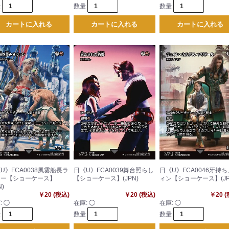
量
数量
数量
カートに入れる
カートに入れる
カートに入れる
U》FCA0038風雲船長ラ
日《U》FCA0039舞台照らし
日《U》FCA0046牙持
リー【ショーケース】
【ショーケース】(JPN)
ィン【ショーケース】(JP
N)
￥20 (税込)
￥20 (税込)
￥20 
:
◯
在庫:
◯
在庫:
◯
量
数量
数量