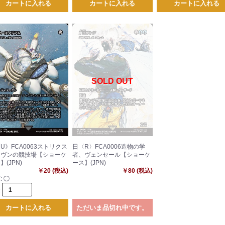
カートに入れる
カートに入れる
カートに入れる
U》FCA0063ストリクス
日〈R〉FCA0006造物の学
イヴンの競技場【ショーケ
者、ヴェンセール【ショーケ
】(JPN)
ース】(JPN)
￥20 (税込)
￥80 (税込)
:
◯
量
カートに入れる
ただいま品切れ中です。