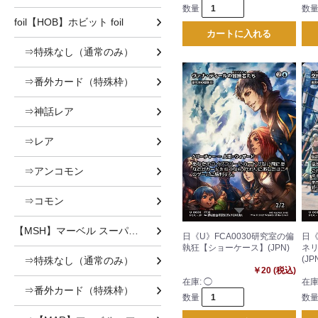
数量
数
foil【HOB】ホビット foil
カートに入れる
⇒特殊なし（通常のみ）
⇒番外カード（特殊枠）
⇒神話レア
⇒レア
⇒アンコモン
⇒コモン
【MSH】マーベル スーパー・ヒーローズ
日《U》FCA0030研究室の偏
日《
執狂【ショーケース】(JPN)
ネ
(JP
⇒特殊なし（通常のみ）
￥20 (税込)
在庫:
◯
在庫
⇒番外カード（特殊枠）
数量
数