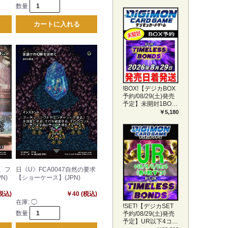
数量
カートに入れる
!BOX!【デジカBOX
予約/08/29(土)発売
予定】未開封1BOX
【BT-26】
￥5,180
TIMELESS BONDS
ち、フ
日《U》FCA0047自然の要求
N)
【ショーケース】(JPN)
(税込)
￥40 (税込)
在庫:
◯
!SET!【デジカSET
数量
予約/08/29(土)発売
予定】UR以下4コン