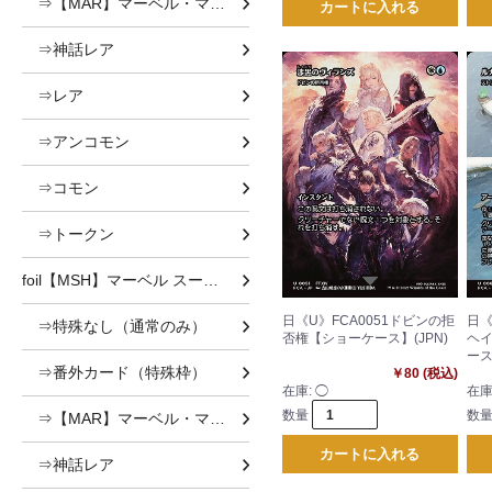
⇒【MAR】マーベル・マテリアル
カートに入れる
⇒神話レア
⇒レア
⇒アンコモン
⇒コモン
⇒トークン
foil【MSH】マーベル スーパー・ヒーローズ foil
日《U》FCA0051ドビンの拒
日《
⇒特殊なし（通常のみ）
否権【ショーケース】(JPN)
ヘ
ース
⇒番外カード（特殊枠）
￥80 (税込)
在庫:
◯
在庫
数量
数
⇒【MAR】マーベル・マテリアル
カートに入れる
⇒神話レア