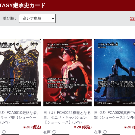
ANTASY継承史カード
1
並び順：
U》FCA0010厳格な者、
日《U》FCA0022模範となる
日《U》FCA0026真夜
ンラッド卿【ショーケー
者、ダニサ・キャパシェン
撃【ショーケース】(JPN
(JPN)
【ショーケース】(JPN)
￥20 (税込)
￥20 (税込)
￥20 
:
◯
在庫:
◯
在庫:
◯