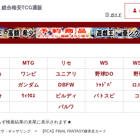
=================
まんぞく屋 格安TCG通
 総合格安TCG通販
ガイド
亜
MTG
リセ
WS
W
カ
ワンピ
ユニアリ
野球DO
野
ガンダム
DBFW
ｼｬﾄﾞﾊﾞ
ロ
分
ｳｨｸﾛｽ
ビルディ
バトスピ
コ
パルワ
らず検索結果の末尾に表示されます★
ク:ザ・ギャザリング
【FCA】FINAL FANTASY継承史カード