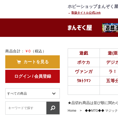
=================================
================
ホビーショップまんぞく屋
→
取扱タイトル公式Link
商品合計：
￥0
（税込）
遊戯
遊(
カートを見る
ポケカ
デジ
ヴァンガ
ラ！
ログイン / 会員登録
ｳﾙﾄﾗﾏﾝ
五等
★品切れ商品は並び順に関わ
Home
◆◆MTG◆◆ マジッ