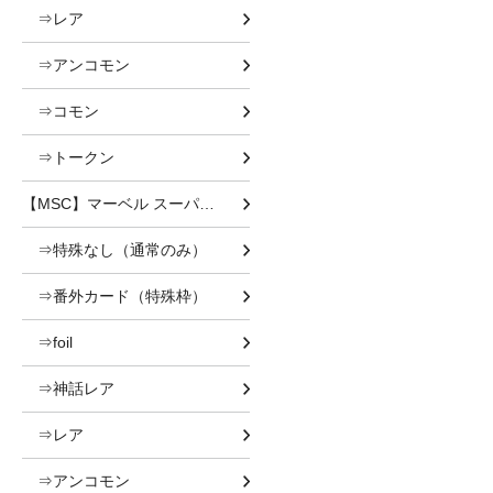
⇒レア
⇒アンコモン
⇒コモン
⇒トークン
【MSC】マーベル スーパー・ヒーローズ 統率者
⇒特殊なし（通常のみ）
⇒番外カード（特殊枠）
⇒foil
⇒神話レア
⇒レア
⇒アンコモン