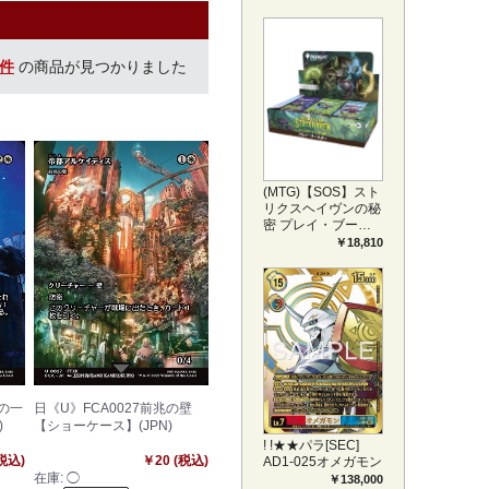
プリートセット ア
ートカード(JPN)
3件
の商品が見つかりました
(MTG)【SOS】スト
リクスヘイヴンの秘
密 プレイ・ブース
ター1BOX日本語版
￥18,810
(JPN)
中の一
日《U》FCA0027前兆の壁
)
【ショーケース】(JPN)
! !★★パラ[SEC]
(税込)
￥20 (税込)
AD1-025オメガモン
在庫:
◯
￥138,000