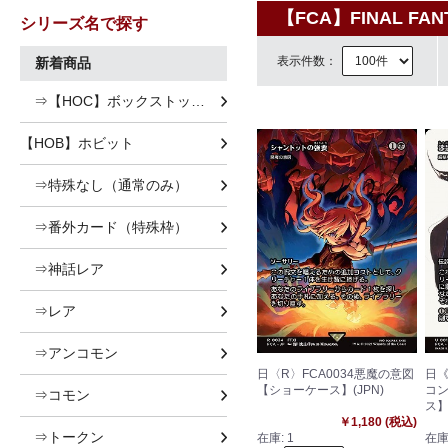
【FCA】FINAL F
シリーズ名で探す
表示件数：
新着商品
⇒【HOC】ボックストッパー
【HOB】ホビット
⇒特殊なし（通常のみ）
⇒番外カード（特殊枠）
⇒神話レア
⇒レア
⇒アンコモン
日〈R〉FCA0034悪魔の意図
日《
【ショーケース】(JPN)
コ
⇒コモン
ス】
￥1,180 (税込)
⇒トークン
在庫:
1
在庫