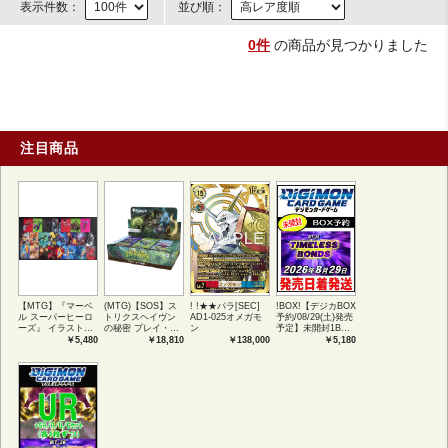
表示件数：
並び順：
0件
の商品が見つかりました
注目商品
【MTG】『マーベ
(MTG)【SOS】ス
! !★★パラ[SEC]
!BOX!【デジカBOX
ル スーパーヒーロ
トリクスヘイヴン
AD1-025オメガモ
予約/08/29(土)発売
ーズ』 イラストコ
の秘密 プレイ・ブ
ン
予定】未開封1BOX
レクション 54種コ
ースター1BOX日本
【BT-26】
￥5,480
￥18,810
￥138,000
￥5,180
ンプリートセット
語版 (JPN)
TIMELESS
アートカード(JPN)
BONDS