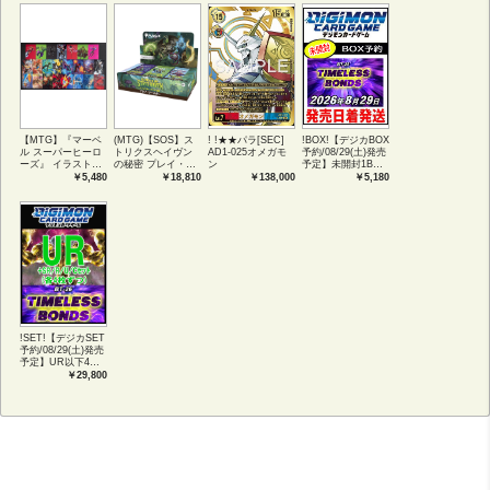
【MTG】『マーベ
(MTG)【SOS】ス
! !★★パラ[SEC]
!BOX!【デジカBOX
ル スーパーヒーロ
トリクスヘイヴン
AD1-025オメガモ
予約/08/29(土)発売
ーズ』 イラストコ
の秘密 プレイ・ブ
ン
予定】未開封1BOX
レクション 54種コ
ースター1BOX日本
【BT-26】
￥5,480
￥18,810
￥138,000
￥5,180
ンプリートセット
語版 (JPN)
TIMELESS
アートカード(JPN)
BONDS
!SET!【デジカSET
予約/08/29(土)発売
予定】UR以下4コ
ンセット 【BT-
￥29,800
26】TIMELESS
BONDS