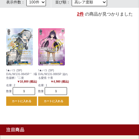
表示件数：
並び順：
2件
の商品が見つかりました
!★パラ (SP)
!★パラ (SP)
DAL/W131-064SP “〈囁
DAL/W131-066SP 溢れ
告篇帙〉”二亜
る愛情 十香
￥10,800 (税込)
￥4,980 (税込)
在庫:
2
在庫:
1
数量
数量
カートに入れる
カートに入れる
注目商品