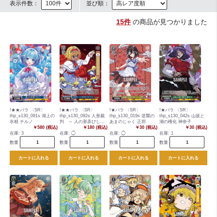
表示件数：
並び順：
15件
の商品が見つかりました
!★★パラ 〈SR〉
!★★パラ 〈SR〉
!★パラ 〈SR〉
!★パラ 〈SR〉
thp_s130_091s 湖上の
thp_s130_092s 人形裁
thp_s130_019s 逆襲の
thp_s130_042s 山坂と
氷精 チルノ
判 ～ 人の形弄びし少
あまのじゃく 正邪
湖の権化 神奈子
￥580 (税込)
女 アリス
￥180 (税込)
￥30 (税込)
￥30 (税込)
在庫:
3
在庫:
◯
在庫:
◯
在庫:
1
数量
数量
数量
数量
カートに入れる
カートに入れる
カートに入れる
カートに入れる