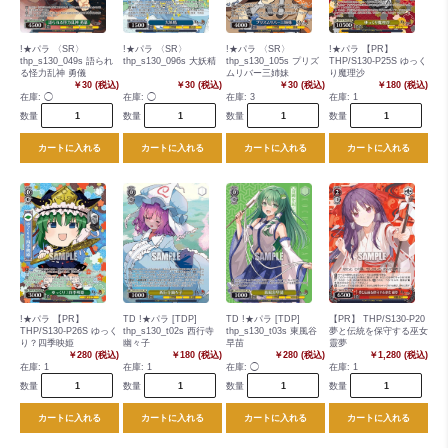
!★パラ 〈SR〉
!★パラ 〈SR〉
!★パラ 〈SR〉
!★パラ 【PR】
thp_s130_049s 語られ
thp_s130_096s 大妖精
thp_s130_105s プリズ
THP/S130-P25S ゆっく
る怪力乱神 勇儀
ムリバー三姉妹
り魔理沙
￥30 (税込)
￥30 (税込)
￥30 (税込)
￥180 (税込)
在庫:
◯
在庫:
◯
在庫:
3
在庫:
1
数量
数量
数量
数量
カートに入れる
カートに入れる
カートに入れる
カートに入れる
!★パラ 【PR】
TD !★パラ [TDP]
TD !★パラ [TDP]
【PR】 THP/S130-P20
THP/S130-P26S ゆっく
thp_s130_t02s 西行寺
thp_s130_t03s 東風谷
夢と伝統を保守する巫女
り？四季映姫
幽々子
早苗
靈夢
￥280 (税込)
￥180 (税込)
￥280 (税込)
￥1,280 (税込)
在庫:
1
在庫:
1
在庫:
◯
在庫:
1
数量
数量
数量
数量
カートに入れる
カートに入れる
カートに入れる
カートに入れる