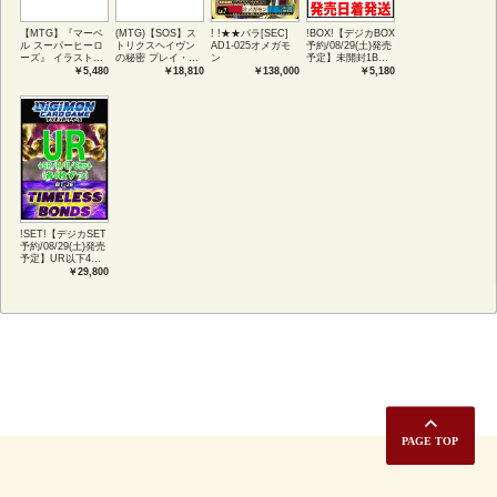
【MTG】『マーベ
(MTG)【SOS】ス
! !★★パラ[SEC]
!BOX!【デジカBOX
ル スーパーヒーロ
トリクスヘイヴン
AD1-025オメガモ
予約/08/29(土)発売
ーズ』 イラストコ
の秘密 プレイ・ブ
ン
予定】未開封1BOX
レクション 54種コ
ースター1BOX日本
【BT-26】
￥5,480
￥18,810
￥138,000
￥5,180
ンプリートセット
語版 (JPN)
TIMELESS
アートカード(JPN)
BONDS
!SET!【デジカSET
予約/08/29(土)発売
予定】UR以下4コ
ンセット 【BT-
￥29,800
26】TIMELESS
BONDS