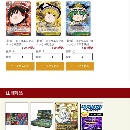
【PR】 THP/S130-P24
【PR】 THP/S130-P25
【PR】 THP/S130-P26
ゆっくり霊夢
ゆっくり魔理沙
ゆっくり？四季映姫
￥30 (税込)
￥30 (税込)
￥30 (税込)
在庫:
2
在庫:
1
在庫:
◯
数量
数量
数量
カートに入れる
カートに入れる
カートに入れる
注目商品