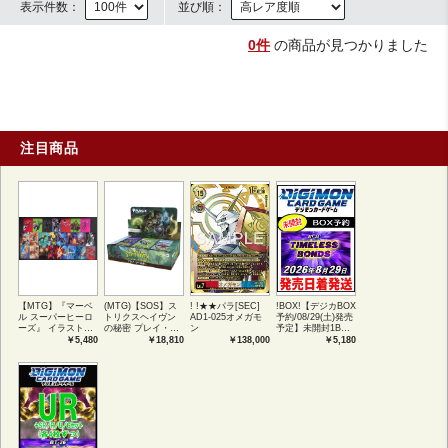
表示件数：
並び順：
0件
の商品が見つかりました
注目商品
【MTG】『マーベ
(MTG)【SOS】ス
! !★★パラ[SEC]
!BOX!【デジカBOX
ル スーパーヒーロ
トリクスヘイヴン
AD1-025オメガモ
予約/08/29(土)発売
ーズ』 イラストコ
の秘密 プレイ・ブ
ン
予定】未開封1BOX
レクション 54種コ
ースター1BOX日本
【BT-26】
￥5,480
￥18,810
￥138,000
￥5,180
ンプリートセット
語版 (JPN)
TIMELESS
アートカード(JPN)
BONDS