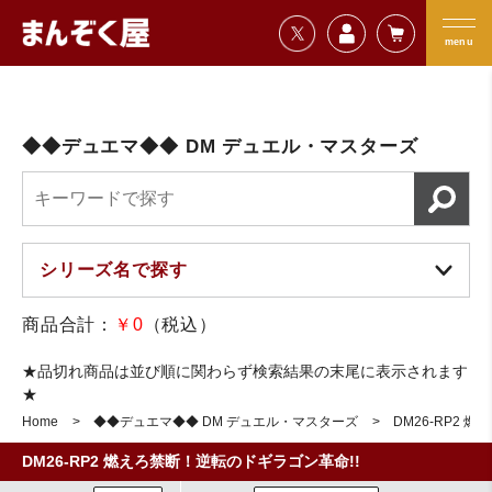
=================================
まんぞく屋 格安TCG通販
=================================
menu
◆◆デュエマ◆◆ DM デュエル・マスターズ
商品合計：
￥0
（税込）
★品切れ商品は並び順に関わらず検索結果の末尾に表示されます
★
Home
◆◆デュエマ◆◆ DM デュエル・マスターズ
DM26-RP2 
DM26-RP2 燃えろ禁断！逆転のドギラゴン革命!!