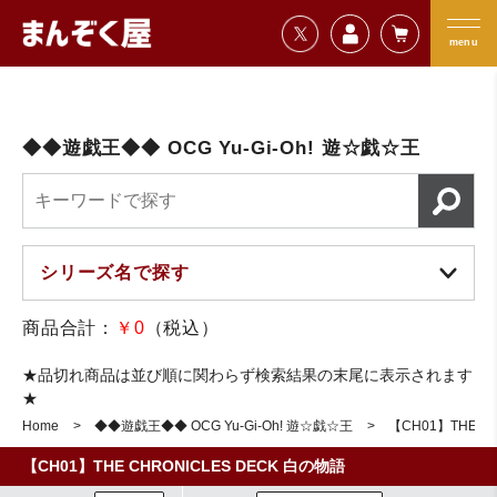
=================================
まんぞく屋 格安TCG通販
=================================
menu
◆◆遊戯王◆◆ OCG Yu-Gi-Oh! 遊☆戯☆王
商品合計：
￥0
（税込）
★品切れ商品は並び順に関わらず検索結果の末尾に表示されます
★
Home
◆◆遊戯王◆◆ OCG Yu-Gi-Oh! 遊☆戯☆王
【CH01】THE C
【CH01】THE CHRONICLES DECK 白の物語