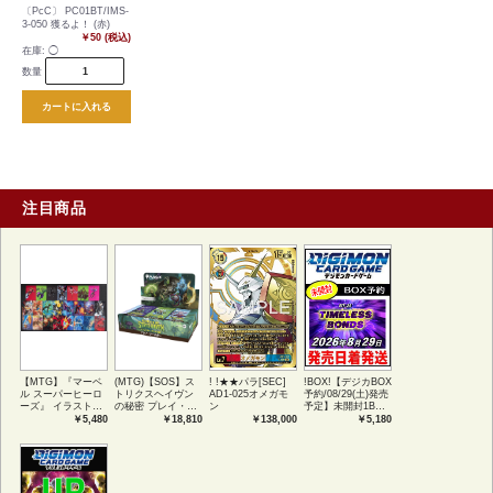
〔PcC〕 PC01BT/IMS-
3-050 獲るよ！ (赤)
￥50 (税込)
在庫:
◯
数量
カートに入れる
注目商品
【MTG】『マーベ
(MTG)【SOS】ス
! !★★パラ[SEC]
!BOX!【デジカBOX
ル スーパーヒーロ
トリクスヘイヴン
AD1-025オメガモ
予約/08/29(土)発売
ーズ』 イラストコ
の秘密 プレイ・ブ
ン
予定】未開封1BOX
レクション 54種コ
ースター1BOX日本
【BT-26】
￥5,480
￥18,810
￥138,000
￥5,180
ンプリートセット
語版 (JPN)
TIMELESS
アートカード(JPN)
BONDS