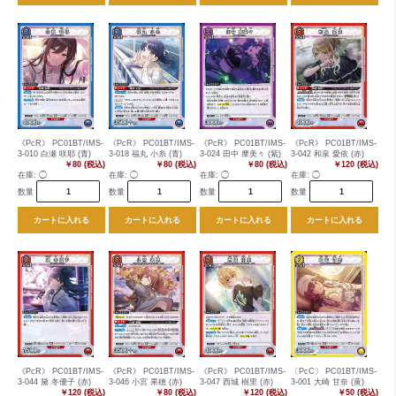
《PcR》 PC01BT/IMS-
《PcR》 PC01BT/IMS-
《PcR》 PC01BT/IMS-
《PcR》 PC01BT/IMS-
3-010 白瀬 咲耶 (青)
3-018 福丸 小糸 (青)
3-024 田中 摩美々 (紫)
3-042 和泉 愛依 (赤)
￥80 (税込)
￥80 (税込)
￥80 (税込)
￥120 (税込)
在庫:
◯
在庫:
◯
在庫:
◯
在庫:
◯
数量
数量
数量
数量
カートに入れる
カートに入れる
カートに入れる
カートに入れる
《PcR》 PC01BT/IMS-
《PcR》 PC01BT/IMS-
《PcR》 PC01BT/IMS-
〔PcC〕 PC01BT/IMS-
3-044 黛 冬優子 (赤)
3-046 小宮 果穂 (赤)
3-047 西城 樹里 (赤)
3-001 大崎 甘奈 (黄)
￥120 (税込)
￥80 (税込)
￥120 (税込)
￥50 (税込)