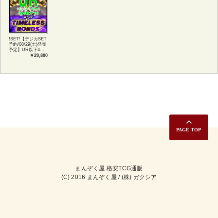
!SET!【デジカSET
予約/08/29(土)発売
予定】UR以下4コ
ンセット 【BT-
￥29,800
26】TIMELESS
BONDS
まんぞく屋 格安TCG通販
(C) 2016 まんぞく屋 / (株) ガクシア