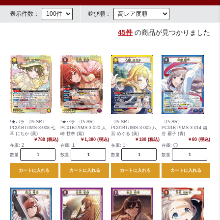
表示件数：
並び順：
45件
の商品が見つかりました
!★パラ 〈PcSR〉
!★パラ 〈PcSR〉
〈PcSR〉
〈PcSR〉
PC01BT/IMS-3-008 七
PC01BT/IMS-3-020 大
PC01BT/IMS-3-005 八
PC01BT/IMS-3-014 幽
草 にちか (黄)
崎 甘奈 (紫)
宮 めぐる (黄)
谷 霧子 (青)
￥780 (税込)
￥1,380 (税込)
￥180 (税込)
￥80 (税込)
在庫:
2
在庫:
1
在庫:
1
在庫:
◯
数量
数量
数量
数量
カートに入れる
カートに入れる
カートに入れる
カートに入れる