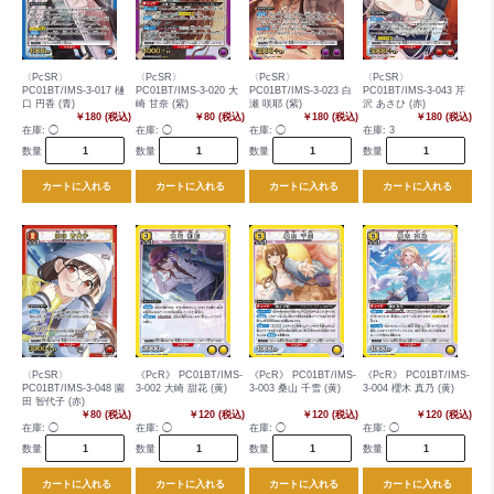
〈PcSR〉
〈PcSR〉
〈PcSR〉
〈PcSR〉
PC01BT/IMS-3-017 樋
PC01BT/IMS-3-020 大
PC01BT/IMS-3-023 白
PC01BT/IMS-3-043 芹
口 円香 (青)
崎 甘奈 (紫)
瀬 咲耶 (紫)
沢 あさひ (赤)
￥180 (税込)
￥80 (税込)
￥180 (税込)
￥180 (税込)
在庫:
◯
在庫:
◯
在庫:
◯
在庫:
3
数量
数量
数量
数量
カートに入れる
カートに入れる
カートに入れる
カートに入れる
〈PcSR〉
《PcR》 PC01BT/IMS-
《PcR》 PC01BT/IMS-
《PcR》 PC01BT/IMS-
PC01BT/IMS-3-048 園
3-002 大崎 甜花 (黄)
3-003 桑山 千雪 (黄)
3-004 櫻木 真乃 (黄)
田 智代子 (赤)
￥80 (税込)
￥120 (税込)
￥120 (税込)
￥120 (税込)
在庫:
◯
在庫:
◯
在庫:
◯
在庫:
◯
数量
数量
数量
数量
カートに入れる
カートに入れる
カートに入れる
カートに入れる