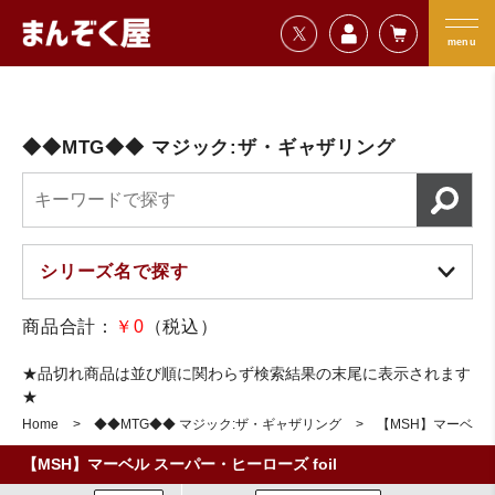
=================================
まんぞく屋 格安TCG通販
=================================
menu
◆◆MTG◆◆ マジック:ザ・ギャザリング
商品合計：
￥0
（税込）
★品切れ商品は並び順に関わらず検索結果の末尾に表示されます
★
Home
◆◆MTG◆◆ マジック:ザ・ギャザリング
【MSH】マーベル ス
【MSH】マーベル スーパー・ヒーローズ foil