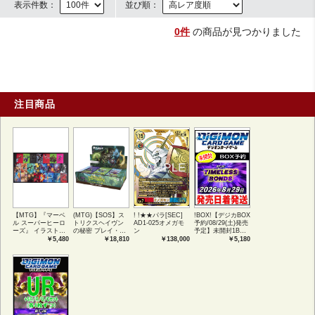
表示件数：
並び順：
0件
の商品が見つかりました
注目商品
【MTG】『マーベ
(MTG)【SOS】ス
! !★★パラ[SEC]
!BOX!【デジカBOX
ル スーパーヒーロ
トリクスヘイヴン
AD1-025オメガモ
予約/08/29(土)発売
ーズ』 イラストコ
の秘密 プレイ・ブ
ン
予定】未開封1BOX
レクション 54種コ
ースター1BOX日本
【BT-26】
￥5,480
￥18,810
￥138,000
￥5,180
ンプリートセット
語版 (JPN)
TIMELESS
アートカード(JPN)
BONDS