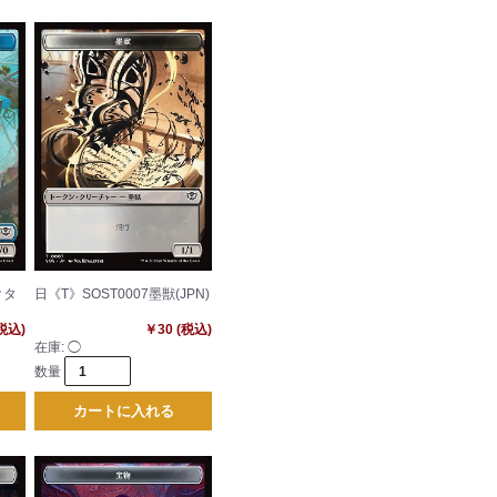
クタ
日《T》SOST0007墨獣(JPN)
(税込)
￥30 (税込)
在庫:
◯
数量
カートに入れる