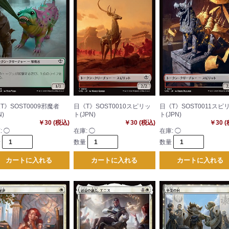
T》SOST0009邪魔者
日《T》SOST0010スピリッ
日《T》SOST0011スピ
N)
ト(JPN)
ト(JPN)
￥30 (税込)
￥30 (税込)
￥30 
:
◯
在庫:
◯
在庫:
◯
量
数量
数量
カートに入れる
カートに入れる
カートに入れる