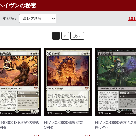
ヘイヴンの秘密
10
並び順：
1
2
次へ
M]SOS0013休戦の名誉教
日[M]SOS0030修復授業
日[M]SOS0080悲哀の名
PN)
(JPN)
授(JPN)