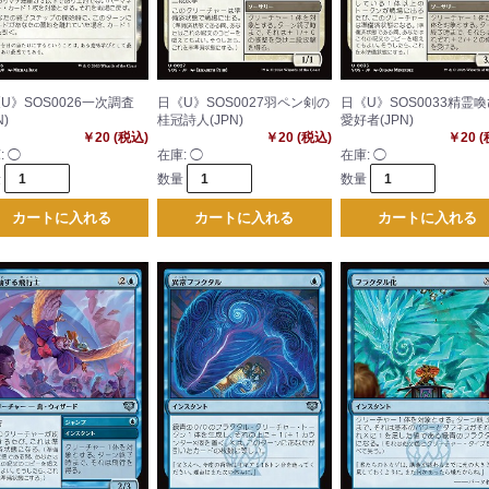
U》SOS0026一次調査
日《U》SOS0027羽ペン剣の
日《U》SOS0033精霊
N)
桂冠詩人(JPN)
愛好者(JPN)
￥20 (税込)
￥20 (税込)
￥20 
:
◯
在庫:
◯
在庫:
◯
量
数量
数量
カートに入れる
カートに入れる
カートに入れる