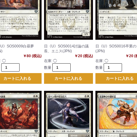
U》SOS0009白昼夢
日《U》SOS0014討論の議
日《U》SOS0016卒業
N)
長、エニス(JPN)
(JPN)
￥80 (税込)
￥20 (税込)
￥20 
:
◯
在庫:
◯
在庫:
◯
量
数量
数量
カートに入れる
カートに入れる
カートに入れる