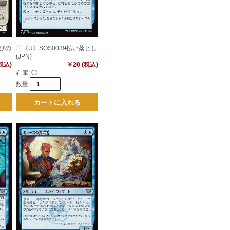
喚びの
日《U》SOS0039払い落とし
(JPN)
(税込)
￥20 (税込)
在庫:
◯
数量
カートに入れる