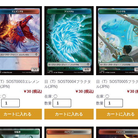
T》SOST0003エレメン
日《T》SOST0004フラクタ
日《T》SOST0005フラ
(JPN)
ル(JPN)
ル(JPN)
￥30 (税込)
￥30 (税込)
￥30 
:
◯
在庫:
◯
在庫:
◯
量
数量
数量
カートに入れる
カートに入れる
カートに入れる