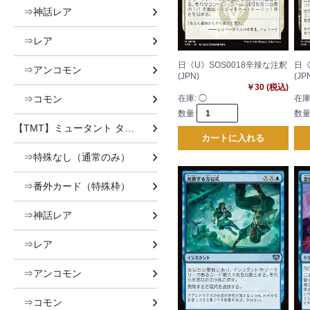
⇒神話レア
⇒レア
日《U》SOS0018辛辣な注釈
日《
⇒アンコモン
(JPN)
(JP
￥30 (税込)
⇒コモン
在庫:
◯
在庫
数量
数
【TMT】ミュータント タートルズ
カートに入れる
⇒特殊なし（通常のみ）
⇒番外カード（特殊枠）
⇒神話レア
⇒レア
⇒アンコモン
⇒コモン