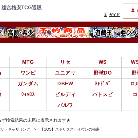
=================
まんぞく屋 格安TCG通
 総合格安TCG通販
ガイド
亜
MTG
リセ
WS
W
カ
ワンピ
ユニアリ
野球DO
野
ガンダム
DBFW
ｼｬﾄﾞﾊﾞ
ロ
分
ｳｨｸﾛｽ
ビルディ
バトスピ
コ
パルワ
らず検索結果の末尾に表示されます★
ク:ザ・ギャザリング
【SOS】ストリクスヘイヴンの秘密