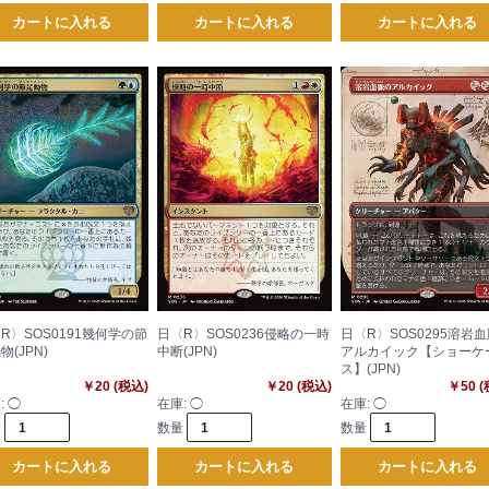
カートに入れる
カートに入れる
カートに入れる
R〉SOS0191幾何学の節
日〈R〉SOS0236侵略の一時
日〈R〉SOS0295溶岩
物(JPN)
中断(JPN)
アルカイック【ショーケ
ス】(JPN)
￥20 (税込)
￥20 (税込)
￥50 
:
◯
在庫:
◯
在庫:
◯
量
数量
数量
カートに入れる
カートに入れる
カートに入れる