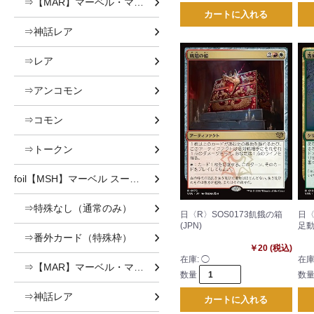
⇒【MAR】マーベル・マテリアル
カートに入れる
⇒神話レア
⇒レア
⇒アンコモン
⇒コモン
⇒トークン
foil【MSH】マーベル スーパー・ヒーローズ foil
⇒特殊なし（通常のみ）
日〈R〉SOS0173飢餓の箱
日〈
(JPN)
足動
⇒番外カード（特殊枠）
￥20 (税込)
在庫:
◯
在庫
⇒【MAR】マーベル・マテリアル
数量
数
⇒神話レア
カートに入れる