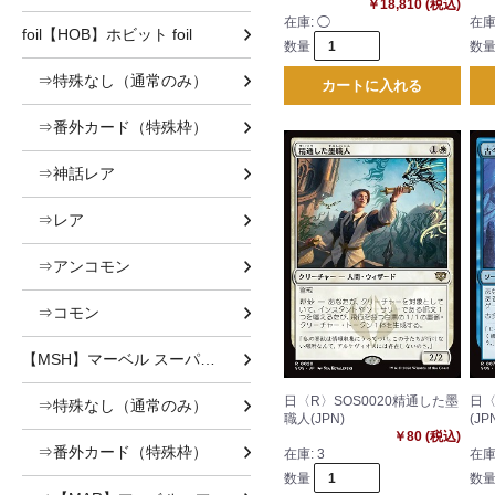
￥18,810 (税込)
在庫:
◯
在庫
foil【HOB】ホビット foil
数量
数
⇒特殊なし（通常のみ）
カートに入れる
⇒番外カード（特殊枠）
⇒神話レア
⇒レア
⇒アンコモン
⇒コモン
【MSH】マーベル スーパー・ヒーローズ
日〈R〉SOS0020精通した墨
日〈
⇒特殊なし（通常のみ）
職人(JPN)
(JP
￥80 (税込)
⇒番外カード（特殊枠）
在庫:
3
在庫
数量
数