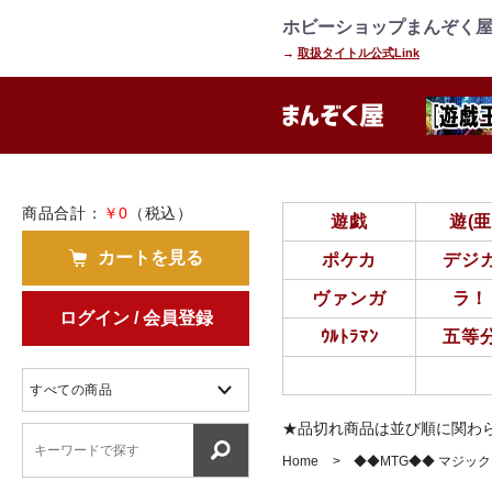
=================================
================
ホビーショップまんぞく屋
→
取扱タイトル公式Link
商品合計：
￥0
（税込）
遊戯
遊(
カートを見る
ポケカ
デジ
ヴァンガ
ラ！
ログイン / 会員登録
ｳﾙﾄﾗﾏﾝ
五等
★品切れ商品は並び順に関わ
Home
◆◆MTG◆◆ マジッ