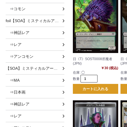
⇒コモン
foil【SOA】ミスティカルアーカイブ
⇒神話レア
⇒レア
⇒アンコモン
日《T》SOST0008邪魔者
日《
(JPN)
(JP
【SOA】ミスティカルアーカイブ
￥30 (税込)
在庫:
◯
在庫
数量
数
⇒MA
カートに入れる
⇒日本画
⇒神話レア
⇒レア