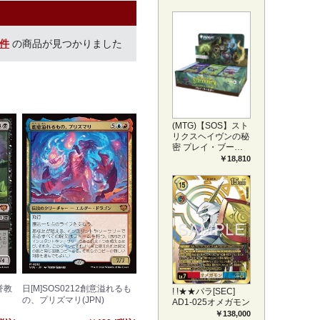
プリートセット ア
ートカード(JPN)
1件
の商品が見つかりました
(MTG)【SOS】スト
リクスヘイヴンの秘
密 プレイ・ブース
ター1BOX日本語版
￥18,810
(JPN)
誉教
日[M]SOS0212創意溢れるも
! !★★パラ[SEC]
の、プリズマリ(JPN)
AD1-025オメガモン
￥138,000