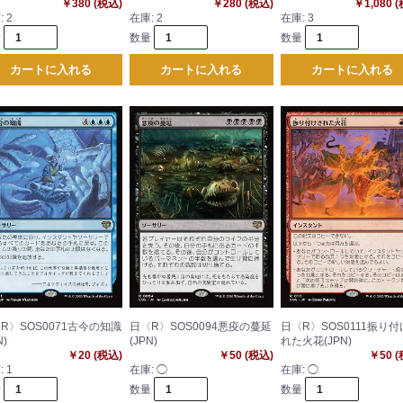
￥380 (税込)
￥280 (税込)
￥1,080 
:
2
在庫:
2
在庫:
3
量
数量
数量
カートに入れる
カートに入れる
カートに入れる
R〉SOS0071古今の知識
日〈R〉SOS0094悪疫の蔓延
日〈R〉SOS0111振り
N)
(JPN)
れた火花(JPN)
￥20 (税込)
￥50 (税込)
￥50 
:
1
在庫:
◯
在庫:
◯
量
数量
数量