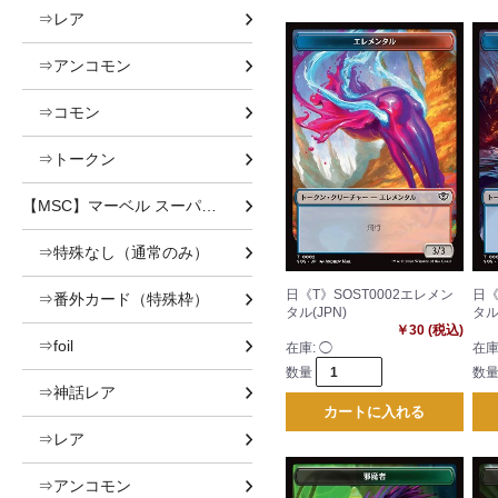
⇒レア
⇒アンコモン
⇒コモン
⇒トークン
【MSC】マーベル スーパー・ヒーローズ 統率者
⇒特殊なし（通常のみ）
日《T》SOST0002エレメン
日《
⇒番外カード（特殊枠）
タル(JPN)
タル
￥30 (税込)
⇒foil
在庫:
◯
在庫
数量
数
⇒神話レア
カートに入れる
⇒レア
⇒アンコモン