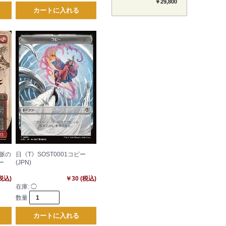
セット 【BT-26】
￥29,800
TIMELESS BONDS
カートに入れる
血脈の
日《T》SOST0001コピー
ー
(JPN)
(税込)
￥30 (税込)
在庫:
◯
数量
カートに入れる