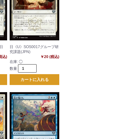
の日
日《U》SOS0017グループ研
究課題(JPN)
(税込)
￥20 (税込)
在庫:
◯
数量
カートに入れる