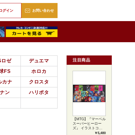
販
ログイン
お問い合わせ
注目商品
Sロゼ
デュエマ
球FS
ホロカ
ルカナ
クロスタ
ナン
ハリポタ
【MTG】『マーベル
スーパーヒーロー
ズ』 イラストコレ
クション 54種コン
￥5,480