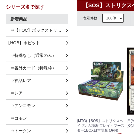
【SOS】ストリクス
シリーズ名で探す
表示件数：
新着商品
⇒【HOC】ボックストッパー
【HOB】ホビット
⇒特殊なし（通常のみ）
⇒番外カード（特殊枠）
⇒神話レア
⇒レア
⇒アンコモン
⇒コモン
(MTG)【SOS】ストリクスヘ
日[
イヴンの秘密 プレイ・ブース
授(J
⇒トークン
ター1BOX日本語版 (JPN)