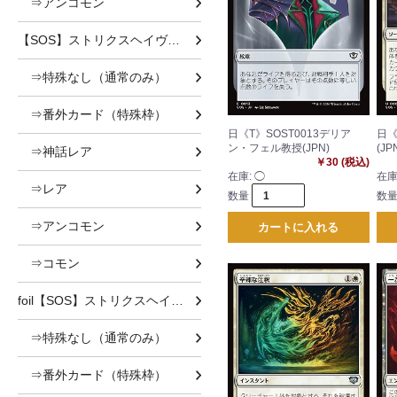
⇒アンコモン
【SOS】ストリクスヘイヴンの秘密
⇒特殊なし（通常のみ）
⇒番外カード（特殊枠）
日《T》SOST0013デリア
日《
ン・フェル教授(JPN)
(JP
⇒神話レア
￥30 (税込)
在庫:
◯
在庫
⇒レア
数量
数
⇒アンコモン
カートに入れる
⇒コモン
foil【SOS】ストリクスヘイヴンの秘密 foil
⇒特殊なし（通常のみ）
⇒番外カード（特殊枠）