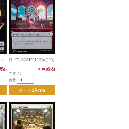
リッ
日《T》SOST0012宝物(JPN)
(税込)
￥30 (税込)
在庫:
◯
数量
カートに入れる