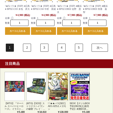
!★Sパラ★ (SSP) ●広島
!★Sパラ★ (SSP) ●広島
!★Sパラ★ (SSP) ●横浜
!★Sパラ★ (SSP) ●横浜
● BP02-C03 末包 昇大
● BP02-C04 中村 奨成
● BP02-DB02 佐野 恵
● BP02-DB03 筒香 嘉
太
智
￥4,980 (税込)
￥4,980 (税込)
￥7,980 (税込)
￥7,980 (税込)
在庫:
◯
在庫:
1
在庫:
◯
在庫:
1
数量
数量
数量
数量
カートに入れる
カートに入れる
カートに入れる
カートに入れる
1
2
3
4
5
次へ
注目商品
【MTG】『マーベ
(MTG)【SOS】ス
! !★★パラ[SEC]
!BOX!【デジカBOX
ル スーパーヒーロ
トリクスヘイヴン
AD1-025オメガモ
予約/08/29(土)発売
ーズ』 イラストコ
の秘密 プレイ・ブ
ン
予定】未開封1BOX
レクション 54種コ
ースター1BOX日本
【BT-26】
￥5,480
￥18,810
￥138,000
￥5,180