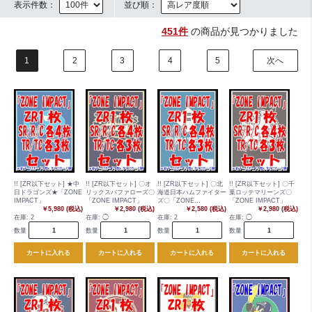
表示件数：
並び順：
451件
の商品が見つかりました
1
2
3
4
5
次へ
!! [ZR以下セット] ★中
!! [ZR以下セット] 〇オ
!! [ZR以下セット] 〇北
!! [ZR以下セット] 〇千
日ドラゴンズ★「ZONE
リックスバファローズ〇
海道日本ハムファイター
葉ロッテマリーンズ〇
IMPACT」
「ZONE IMPACT」
ズ〇「ZONE
「ZONE IMPACT」
￥5,980 (税込)
￥2,980 (税込)
IMPACT」
￥2,580 (税込)
￥2,980 (税込)
在庫:
2
在庫:
◯
在庫:
2
在庫:
◯
数量
数量
数量
数量
カートに入れる
カートに入れる
カートに入れる
カートに入れる