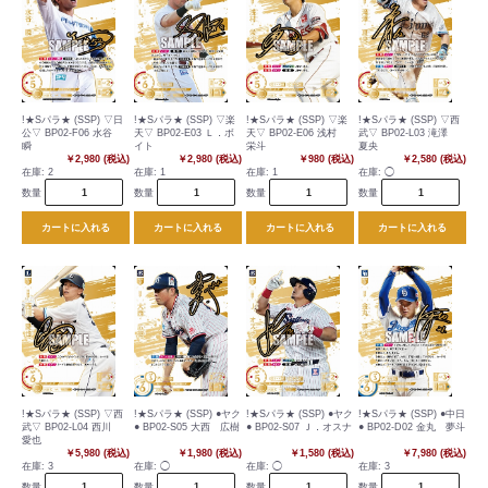
!★Sパラ★ (SSP) ▽日
!★Sパラ★ (SSP) ▽楽
!★Sパラ★ (SSP) ▽楽
!★Sパラ★ (SSP) ▽西
公▽ BP02-F06 水谷
天▽ BP02-E03 Ｌ．ボ
天▽ BP02-E06 浅村
武▽ BP02-L03 滝澤
瞬
イト
栄斗
夏央
￥2,980 (税込)
￥2,980 (税込)
￥980 (税込)
￥2,580 (税込)
在庫:
2
在庫:
1
在庫:
1
在庫:
◯
数量
数量
数量
数量
カートに入れる
カートに入れる
カートに入れる
カートに入れる
!★Sパラ★ (SSP) ▽西
!★Sパラ★ (SSP) ●ヤク
!★Sパラ★ (SSP) ●ヤク
!★Sパラ★ (SSP) ●中日
武▽ BP02-L04 西川
● BP02-S05 大西 広樹
● BP02-S07 Ｊ．オスナ
● BP02-D02 金丸 夢斗
愛也
￥5,980 (税込)
￥1,980 (税込)
￥1,580 (税込)
￥7,980 (税込)
在庫:
3
在庫:
◯
在庫:
◯
在庫:
3
数量
数量
数量
数量