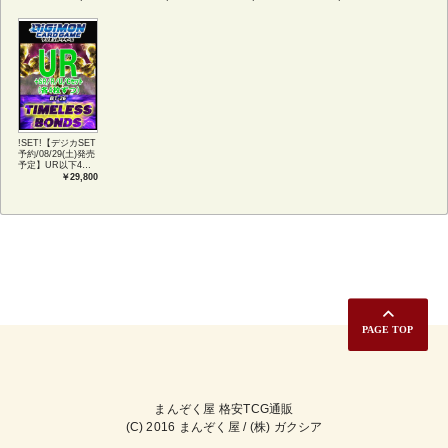
ンプリートセット
語版 (JPN)
TIMELESS
アートカード(JPN)
BONDS
!SET!【デジカSET
予約/08/29(土)発売
予定】UR以下4コ
ンセット 【BT-
￥29,800
26】TIMELESS
BONDS
まんぞく屋 格安TCG通販
(C) 2016 まんぞく屋 / (株) ガクシア