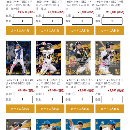
!★Sパラ★ ( SEC ) ▽
!★Sパラ★ ( SEC ) ▽
!★Sパラ★ ( SEC ) ●中
!★Sパラ★ ( SEC ) ●横
西武▽ BP02-L02 隅
西武▽ BP02-L03 滝
日● BP02-D04 細川 成
浜● BP02-DB02 佐野
田 知一郎
澤 夏央
也
恵太
￥2,580 (税込)
￥8,980 (税込)
￥9,980 (税込)
￥15,800 (税込)
在庫:
2
在庫:
1
在庫:
1
在庫:
2
数量
数量
数量
数量
カートに入れる
カートに入れる
カートに入れる
カートに入れる
!★Sパラ★ ( SEC ) ●横
!★Sパラ★ ( SSPP ) ▽
!★Sパラ★ ( SSPP ) ▽
!★Sパラ★ ( SSPP ) ▽
浜● BP02-DB03 筒香
オリ▽ BP02-B04 紅
千葉▽ BP02-M02 寺
千葉▽ BP02-M03 藤
嘉智
林 弘太郎
地 隆成
岡 裕大
￥9,980 (税込)
￥7,980 (税込)
￥2,980 (税込)
￥3,980 (税込)
在庫:
◯
在庫:
3
在庫:
◯
在庫:
1
数量
数量
数量
数量
カートに入れる
カートに入れる
カートに入れる
カートに入れる