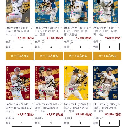
!★Sパラ★ ( SSPP ) ▽
!★Sパラ★ ( SSPP ) ▽
!★Sパラ★ ( SSPP ) ▽
!★Sパラ★ ( SSPP ) ▽
千葉▽ BP02-M08 山
日公▽ BP02-F02 北
日公▽ BP02-F03 齋
日公▽ BP02-F04 郡
本 大斗
山 亘基
藤 友貴哉
司 裕也
￥2,990 (税込)
￥2,980 (税込)
￥3,980 (税込)
￥4,980 (税込)
在庫:
1
在庫:
◯
在庫:
◯
在庫:
1
数量
数量
数量
数量
カートに入れる
カートに入れる
カートに入れる
カートに入れる
!★Sパラ★ ( SSPP ) ▽
!★Sパラ★ ( SSPP ) ▽
!★Sパラ★ ( SSPP ) ▽
!★Sパラ★ ( SSPP ) ▽
楽天▽ BP02-E03 Ｌ．
楽天▽ BP02-E05 西
福岡▽ BP02-H04 柳
西武▽ BP02-L03 滝
ボイト
口 直人
田 悠岐
澤 夏央
￥3,980 (税込)
￥1,980 (税込)
￥9,980 (税込)
￥2,980 (税込)
在庫:
1
在庫:
3
在庫:
1
在庫:
◯
数量
数量
数量
数量