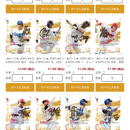
カートに入れる
カートに入れる
カートに入れる
カートに入れる
!★Sパラ★ (SSP) ●中日
!★Sパラ★ (SSP) ●巨人
!★Sパラ★ (SSP) ●巨人
!★Sパラ★ (SSP) ●広島
● BP02-D04 細川 成也
● BP02-G07 丸 佳浩
● BP02-G08 Ｔ．キャベ
● BP02-C02 床田 寛樹
ッジ
￥5,980 (税込)
￥7,980 (税込)
￥1,580 (税込)
￥7,980 (税込)
在庫:
1
在庫:
1
在庫:
3
在庫:
◯
数量
数量
数量
数量
カートに入れる
カートに入れる
カートに入れる
カートに入れる