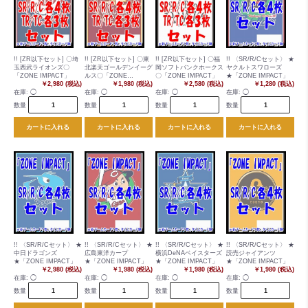
!! [ZR以下セット] 〇埼
!! [ZR以下セット] 〇東
!! [ZR以下セット] 〇福
!! 〈SR/R/Cセット〉 ★
玉西武ライオンズ〇
北楽天ゴールデンイーグ
岡ソフトバンクホークス
ヤクルトスワローズ
「ZONE IMPACT」
ルス〇「ZONE
〇「ZONE IMPACT」
★「ZONE IMPACT」
￥2,980 (税込)
IMPACT」
￥1,980 (税込)
￥2,580 (税込)
￥1,280 (税込)
在庫:
◯
在庫:
◯
在庫:
◯
在庫:
◯
数量
数量
数量
数量
カートに入れる
カートに入れる
カートに入れる
カートに入れる
!! 〈SR/R/Cセット〉 ★
!! 〈SR/R/Cセット〉 ★
!! 〈SR/R/Cセット〉 ★
!! 〈SR/R/Cセット〉 ★
中日ドラゴンズ
広島東洋カープ
横浜DeNAベイスターズ
読売ジャイアンツ
★「ZONE IMPACT」
★「ZONE IMPACT」
★「ZONE IMPACT」
★「ZONE IMPACT」
￥2,980 (税込)
￥1,980 (税込)
￥1,980 (税込)
￥1,980 (税込)
在庫:
◯
在庫:
◯
在庫:
◯
在庫:
◯
数量
数量
数量
数量