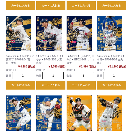
カートに入れる
カートに入れる
カートに入れる
カートに入れる
!★Sパラ★ ( SSPP ) ▽
!★Sパラ★ ( SSPP ) ●
!★Sパラ★ ( SSPP ) ●
!★Sパラ★ ( SSPP ) ●
西武▽ BP02-L04 西
ヤク● BP02-S05 大西
ヤク● BP02-S07 Ｊ．オ
中日● BP02-D02 金丸
川 愛也
広樹
スナ
夢斗
￥4,980 (税込)
￥2,580 (税込)
￥2,980 (税込)
￥11,800 (税込)
在庫:
◯
在庫:
2
在庫:
1
在庫:
1
数量
数量
数量
数量
カートに入れる
カートに入れる
カートに入れる
カートに入れる