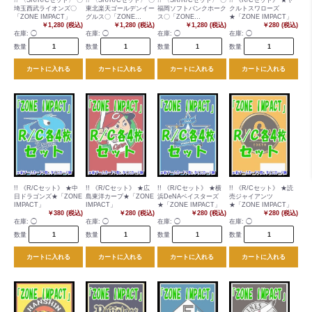
!! 〈SR/R/Cセット〉 〇
!! 〈SR/R/Cセット〉 〇
!! 〈SR/R/Cセット〉 〇
!! 《R/Cセット》 ★ヤ
埼玉西武ライオンズ〇
東北楽天ゴールデンイー
福岡ソフトバンクホーク
クルトスワローズ
「ZONE IMPACT」
グルス〇「ZONE
ス〇「ZONE
★「ZONE IMPACT」
￥1,280 (税込)
IMPACT」
￥1,280 (税込)
IMPACT」
￥1,280 (税込)
￥280 (税込)
在庫:
◯
在庫:
◯
在庫:
◯
在庫:
◯
数量
数量
数量
数量
カートに入れる
カートに入れる
カートに入れる
カートに入れる
!! 《R/Cセット》 ★中
!! 《R/Cセット》 ★広
!! 《R/Cセット》 ★横
!! 《R/Cセット》 ★読
日ドラゴンズ★「ZONE
島東洋カープ★「ZONE
浜DeNAベイスターズ
売ジャイアンツ
IMPACT」
IMPACT」
★「ZONE IMPACT」
★「ZONE IMPACT」
￥380 (税込)
￥280 (税込)
￥280 (税込)
￥280 (税込)
在庫:
◯
在庫:
◯
在庫:
◯
在庫:
◯
数量
数量
数量
数量
カートに入れる
カートに入れる
カートに入れる
カートに入れる