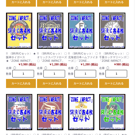
カートに入れる
カートに入れる
カートに入れる
カートに入れる
!! 〈SR/R/Cセット〉 ★
!! 〈SR/R/Cセット〉 〇
!! 〈SR/R/Cセット〉 〇
!! 〈SR/R/Cセット〉 〇
阪神タイガース
オリックスバファローズ
北海道日本ハムファイタ
千葉ロッテマリーンズ〇
★「ZONE IMPACT」
〇「ZONE IMPACT」
ーズ〇「ZONE
「ZONE IMPACT」
￥3,980 (税込)
￥1,280 (税込)
IMPACT」
￥1,280 (税込)
￥980 (税込)
在庫:
◯
在庫:
◯
在庫:
◯
在庫:
◯
数量
数量
数量
数量
カートに入れる
カートに入れる
カートに入れる
カートに入れる