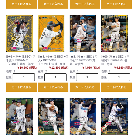
カートに入れる
カートに入れる
カートに入れる
カートに入れる
!!★Sパラ★ (ZSEC) ▽
!!★Sパラ★ (ZSEC) ●巨
!★Sパラ★ ( SEC ) ▽
!★Sパラ★ ( SEC ) ▽
千葉▽ BP02-M01
人● BP02-G01
日公▽ BP02-F03 齋
福岡▽ BP02-H04 柳
【ZONE】藤岡 裕大
【ZONE】吉川 尚輝
藤 友貴哉
田 悠岐
￥10,800 (税込)
￥12,800 (税込)
￥4,980 (税込)
￥9,980 (税込)
在庫:
2
在庫:
2
在庫:
1
在庫:
3
数量
数量
数量
数量
カートに入れる
カートに入れる
カートに入れる
カートに入れる