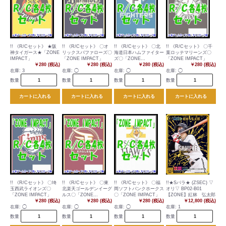
!! 《R/Cセット》 ★阪
!! 《R/Cセット》 〇オ
!! 《R/Cセット》 〇北
!! 《R/Cセット》 〇千
神タイガース★「ZONE
リックスバファローズ〇
海道日本ハムファイター
葉ロッテマリーンズ〇
IMPACT」
「ZONE IMPACT」
ズ〇「ZONE
「ZONE IMPACT」
￥280 (税込)
￥280 (税込)
IMPACT」
￥280 (税込)
￥280 (税込)
在庫:
3
在庫:
◯
在庫:
◯
在庫:
◯
数量
数量
数量
数量
カートに入れる
カートに入れる
カートに入れる
カートに入れる
!! 《R/Cセット》 〇埼
!! 《R/Cセット》 〇東
!! 《R/Cセット》 〇福
!!★Sパラ★ (ZSEC) ▽
玉西武ライオンズ〇
北楽天ゴールデンイーグ
岡ソフトバンクホークス
オリ▽ BP02-B01
「ZONE IMPACT」
ルス〇「ZONE
〇「ZONE IMPACT」
【ZONE】紅林 弘太郎
￥280 (税込)
IMPACT」
￥280 (税込)
￥280 (税込)
￥12,800 (税込)
在庫:
◯
在庫:
◯
在庫:
◯
在庫:
1
数量
数量
数量
数量