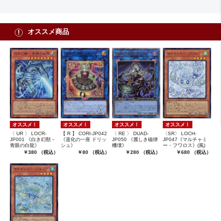
オススメ商品
オススメ！
オススメ！
オススメ！
オススメ！
〈SR〉 LOCH-
〈 UR 〉 LOCR-
【 R 】 CORI-JP042
〈 RE 〉 DUAD-
JP047《マルチャミ
JP001 《白き幻獣－
《道化の一座 ドリッ
JP050 《麗しき磁律
ー・フワロス》(風)
青眼の白龍》
シュ》
機壊》
￥680 （税込）
￥380 （税込）
￥80 （税込）
￥280 （税込）