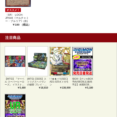
オススメ！
〈SR〉 LOCH-
JP046《マルチャミ
ー・プルリア》(水)
￥180 （税込）
注目商品
【MTG】『マーベ
(MTG)【SOS】ス
! !★★パラ[SEC]
!BOX!【デジカBOX
ル スーパーヒーロ
トリクスヘイヴン
AD1-025オメガモ
予約/08/29(土)発売
ーズ』 イラストコ
の秘密 プレイ・ブ
ン
予定】未開封1BOX
レクション 54種コ
ースター1BOX日本
【BT-26】
￥5,480
￥18,810
￥138,000
￥5,180
ンプリートセット
語版 (JPN)
TIMELESS
アートカード(JPN)
BONDS